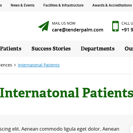
s
News & Events
Facilities & Infrastructure
Awards & Accreditations
MAIL US NOW
CALL 
care@tenderpalm.com
+91 
 Patients
Success Stories
Departments
Ou
iences
Internatonal Patients
Internatonal Patient
scing elit. Aenean commodo ligula eget dolor. Aenean