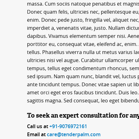
massa. Cum sociis natoque penatibus et magnis 
Donec quam felis, ultricies nec, pellentesque e
enim. Donec pede justo, fringilla vel, aliquet nec
imperdiet a, venenatis vitae, justo. Nullam dictu
dapibus. Vivamus elementum semper nisi. Aenean 
porttitor eu, consequat vitae, eleifend ac, enim.
tellus. Phasellus viverra nulla ut metus varius 
ultricies nisi vel augue. Curabitur ullamcorper 
tempus, tellus eget condimentum rhoncus, sem
sed ipsum. Nam quam nunc, blandit vel, luctus p
ante tincidunt tempus. Donec vitae sapien ut lib
amet orci eget eros faucibus tincidunt. Duis leo
sagittis magna. Sed consequat, leo eget bibend
To seek an expert consultation for an
Call us at
+91-9076972161
Email at
care@tenderpalm.com