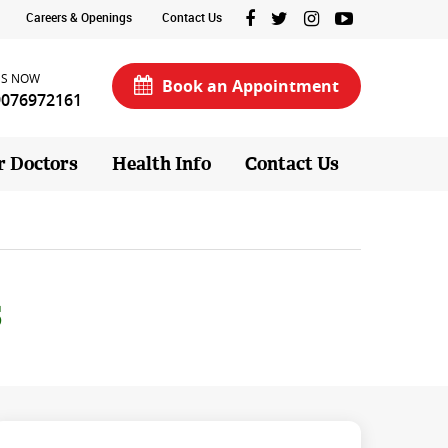
Careers & Openings
Contact Us
US NOW
Book an Appointment
9076972161
r Doctors
Health Info
Contact Us
s